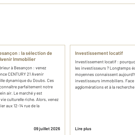
sançon : ​la sélection de
Investissement locatif
Avenir Immobilier
Investissement locatif : pourquo
rieur​ à Besançon : venez
les investisseurs ? Longtemps éc
agence CENTURY 21 Avenir
moyennes connaissent aujourd'hu
ille dynamique du Doubs. Ces
investisseurs immobiliers. Face 
 connaître parfaitement notre
agglomérations et à la recherche 
in air. Le marché y est
e culturelle riche. Alors, venez
er aux 12-14 rue de la
09 juillet 2026
Lire plus