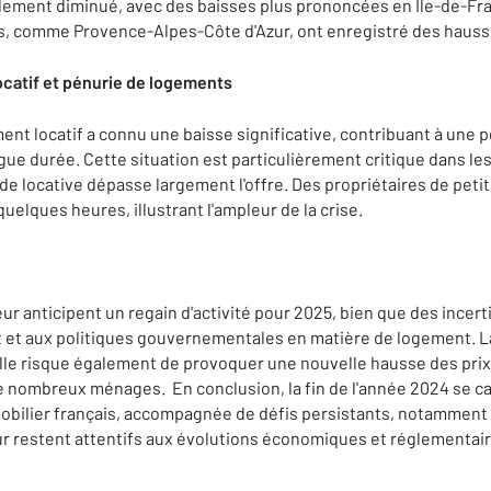
alement diminué, avec des baisses plus prononcées en Île-de-Fr
ns, comme Provence-Alpes-Côte d'Azur, ont enregistré des haus
ocatif et pénurie de logements
ment locatif a connu une baisse significative, contribuant à une
ngue durée. Cette situation est particulièrement critique dans l
e locative dépasse largement l'offre. Des propriétaires de peti
elques heures, illustrant l'ampleur de la crise.
r anticipent un regain d'activité pour 2025, bien que des incert
rêt et aux politiques gouvernementales en matière de logement. L
elle risque également de provoquer une nouvelle hausse des pri
 de nombreux ménages. En conclusion, la fin de l'année 2024 se c
obilier français, accompagnée de défis persistants, notamment
ur restent attentifs aux évolutions économiques et réglementair