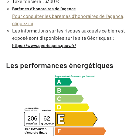
Taxe foncière : 3300 €
Barèmes d'honoraires de l'agence
Pour consulter les barèmes d'honoraires de l'agence,
cliquez ici
Les informations sur les risques auxquels ce bien est
exposé sont disponibles sur le site Géorisques :
https://www.georisques.gouv.fr/
Les performances énergétiques
logement extrêmement performant
consommation
(énergie primaire)
émissions
206
62
2
2
kg CO
/m
.an
kWh/m
.an
2
197 kWh/m²/an
d'énergie finale