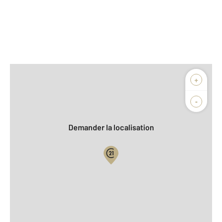
Afficher sur la carte :
+
Agence
Biens vendus
-
Demander la localisation
Vue globale
2
Surface totale : 290 m
2
Surface habitable : 240 m
2
Surface terrain : 2 195 m
Nombre de pièces : 9
[Voir le détail]