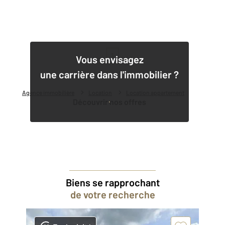
1
Vous envisagez
une carrière dans l'immobilier ?
Agence immobilière
Location
Location appartement
Découvrir nos offres
Biens se rapprochant
de votre recherche