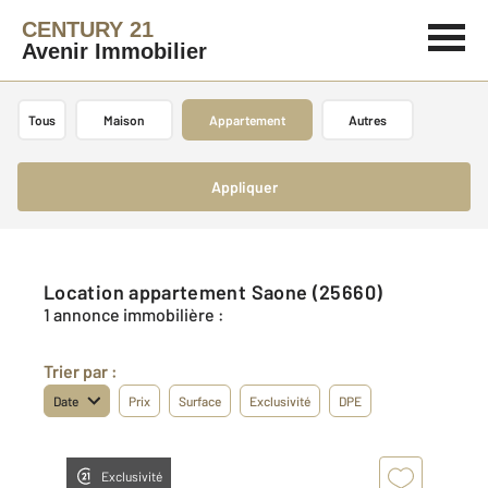
CENTURY 21
Avenir Immobilier
Tous
Maison
Appartement
Autres
Appliquer
Location appartement Saone (25660)
1 annonce immobilière :
Trier par :
Date
Prix
Surface
Exclusivité
DPE
Exclusivité