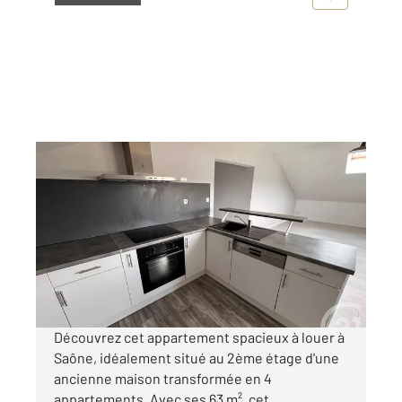
SAONE 25
2
62,85 m
, 3 pièces
Ref : 625
Appartement T3 à louer
750 €
par mois charges comprises
Découvrez cet appartement spacieux à louer à
Saône, idéalement situé au 2ème étage d'une
ancienne maison transformée en 4
appartements. Avec ses 63 m², cet