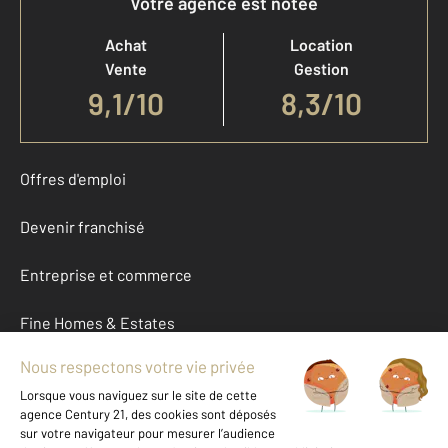
Votre agence est notée
Achat
Location
Vente
Gestion
9,1
/
10
8,3/10
Offres d'emploi
Devenir franchisé
Entreprise et commerce
Fine Homes & Estates
À propos
International