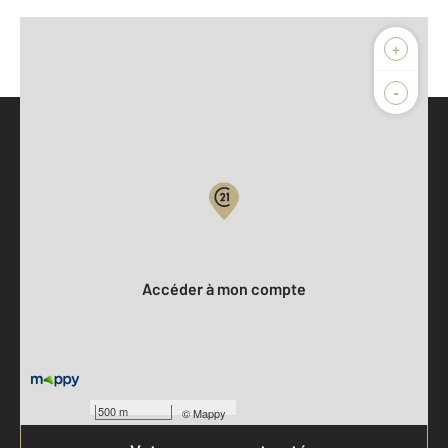
+
-
Parlons de vous, parlons biens
Votre compte :
Accéder à mon compte
500 m
©
Mappy