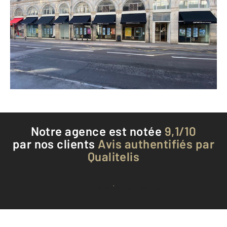
12-14 rue de la République
BESANCON - 25000
Envoyer un message
Téléphoner à l'agence
Notre agence est notée
9,1/10
par nos clients
Avis authentifiés par
Qualitelis
Voir tous les avis clients