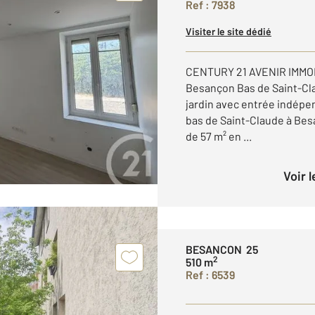
Ref : 7938
Visiter le site dédié
CENTURY 21 AVENIR IMMOB
Besançon Bas de Saint-Cla
jardin avec entrée indépe
bas de Saint-Claude à Be
de 57 m² en ...
Voir 
BESANCON 25
2
510 m
Ref : 6539