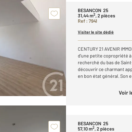
BESANCON 25
2
31,44 m
, 2 pièces
Ref : 7941
Visiter le site dédié
CENTURY 21 AVENIR IMMOB
d'une petite copropriété à
recherché du bas de Sain
découvrir ce charmant ap
en bon état général. Son e
Voir 
BESANCON 25
2
57,10 m
, 2 pièces