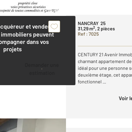
NANCRAY 25
acquéreur et vendeur,
2
31,29 m
, 2 pièces
 immobiliers peuvent
Ref : 7025
ompagner dans vos
projets
CENTURY 21 Avenir Immobi
charmant appartement de 3
Demander une
idéal pour une personne s
estimation
deuxième étage, cet appa
fonctionnel ...
Voir 