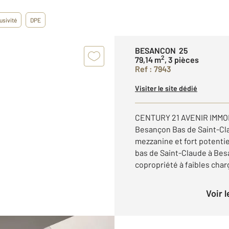
usivité
DPE
BESANCON 25
2
79,14 m
, 3 pièces
Ref : 7943
Visiter le site dédié
CENTURY 21 AVENIR IMMOB
Besançon Bas de Saint-Cl
mezzanine et fort potentie
bas de Saint-Claude à Besa
copropriété à faibles charg
Voir 