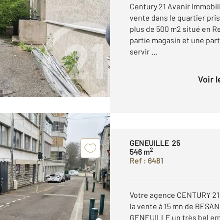
Century 21 Avenir Immobi
vente dans le quartier pri
plus de 500 m2 situé en 
partie magasin et une par
servir ...
Voir 
GENEUILLE 25
2
546 m
Ref : 6481
Votre agence CENTURY 21
la vente à 15 mn de BESAN
GENEUILLE un très bel em