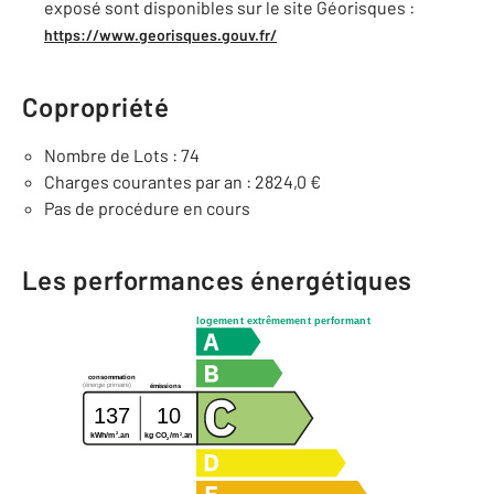
exposé sont disponibles sur le site Géorisques :
https://www.georisques.gouv.fr/
Copropriété
Nombre de Lots : 74
Charges courantes par an : 2824,0 €
Pas de procédure en cours
Les performances énergétiques
logement extrêmement performant
consommation
(énergie primaire)
émissions
137
10
2
2
kg CO
/m
.an
kWh/m
.an
2