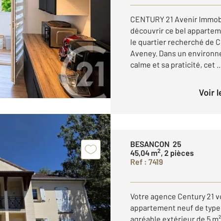
CENTURY 21 Avenir Immobi
découvrir ce bel appartem
le quartier recherché de 
Aveney. Dans un environn
calme et sa praticité, cet ..
Voir 
BESANCON 25
2
45,04 m
, 2 pièces
Ref : 7419
Votre agence Century 21 v
appartement neuf de type 
agréable extérieur de 5 m²