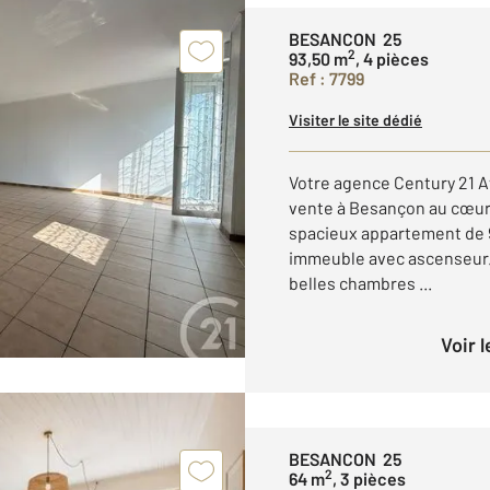
BESANCON 25
2
93,50 m
, 4 pièces
Ref : 7799
Visiter le site dédié
Votre agence Century 21 A
vente à Besançon au cœur 
spacieux appartement de 9
immeuble avec ascenseur. 
belles chambres ...
Voir 
BESANCON 25
2
64 m
, 3 pièces