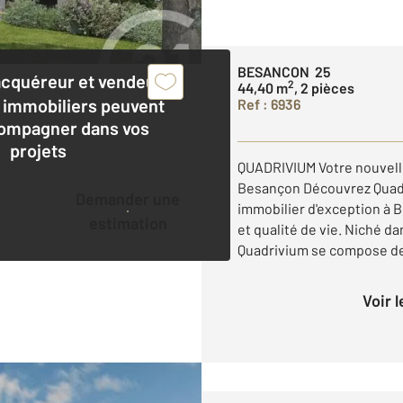
BESANCON 25
acquéreur et vendeur,
2
44,40 m
, 2 pièces
 immobiliers peuvent
Ref : 6936
ompagner dans vos
projets
QUADRIVIUM Votre nouvelle
Besançon Découvrez Quad
Demander une
immobilier d'exception à B
estimation
et qualité de vie. Niché 
Quadrivium se compose de 
Voir 