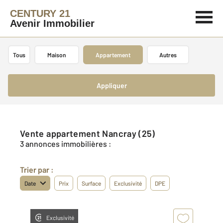
CENTURY 21
Avenir Immobilier
Tous
Maison
Appartement
Autres
Appliquer
Vente appartement Nancray (25)
3 annonces immobilières :
Trier par :
Date
Prix
Surface
Exclusivité
DPE
Exclusivité