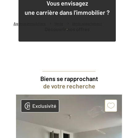
1
Vous envisagez
une carrière dans l'immobilier ?
Agence immobilière
Vente
Vente appartement
Découvrir nos offres
Biens se rapprochant
de votre recherche
Exclusivité