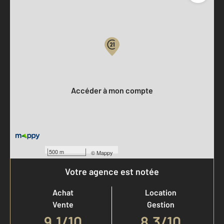
Parlons de vous, parlons biens
Votre compte :
Accéder à mon compte
500 m
©
Mappy
Votre agence est notée
Achat
Location
Vente
Gestion
9,1
/
10
8,3/10