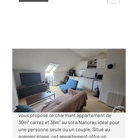
NANCRAY 25
2
29,60 m
, 2 pièces
Ref : 436
Appartement F2 à vendre
76 000 €
CENTURY 21 Avenir Immobilier à Besançon
vous propose ce charmant appartement de
30m² carrez et 38m² au sol à Nancray, idéal pour
une personne seule ou un couple. Situé au
premier étage, cet appartement offre un