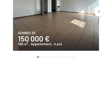
GENNES 25
SA
150 000 €
2
2
108 m
, Appartement
, 4 pcs
10