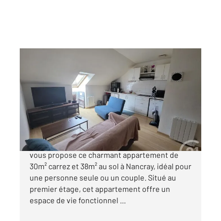
NANCRAY 25
2
29,60 m
, 2 pièces
Ref : 7023
Appartement F2 à vendre
76 000 €
CENTURY 21 Avenir Immobilier à Besançon
vous propose ce charmant appartement de
30m² carrez et 38m² au sol à Nancray, idéal pour
une personne seule ou un couple. Situé au
premier étage, cet appartement offre un
espace de vie fonctionnel ...