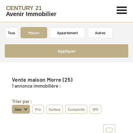
CENTURY 21
Avenir Immobilier
Tous
Maison
Appartement
Autres
Appliquer
Vente maison Morre (25)
1 annonce immobilière :
Trier par :
Date
Prix
Surface
Exclusivité
DPE