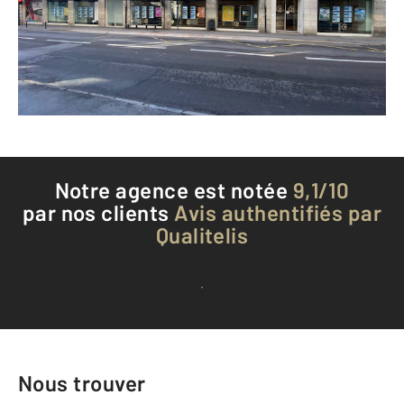
Envoyer un message
Téléphoner à l'agence
Notre agence est notée
9,1/10
par nos clients
Avis authentifiés par
Qualitelis
Voir tous les avis clients
Nous trouver