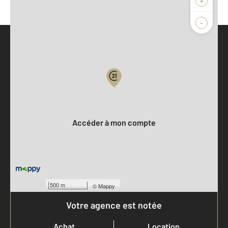
-
Parlons de vous, parlons biens
Votre compte :
Accéder à mon compte
500 m
©
Mappy
Votre agence est notée
Achat
Location