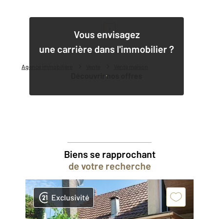
1
Vous envisagez
une carrière dans l'immobilier ?
Agence immobilière
Vente
Vente maison
Découvrir nos offres
Biens se rapprochant
de votre recherche
Exclusivité