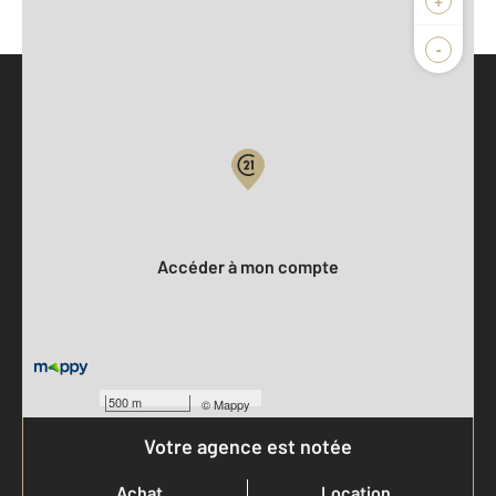
-
Parlons de vous, parlons biens
Votre compte :
Accéder à mon compte
500 m
©
Mappy
Votre agence est notée
Achat
Location