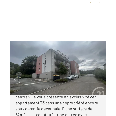
SERRE LES SAPINS 25
2
62 m
, 3 pièces
Ref : 7545
Appartement F3 à vendre
198 000 €
Votre agence Century 21 Avenir immobilier
centre ville vous présente en exclusivité cet
appartement T3 dans une copropriété encore
sous garantie décennale. D'une surface de
62m2 il est constitué d'une entrée avec