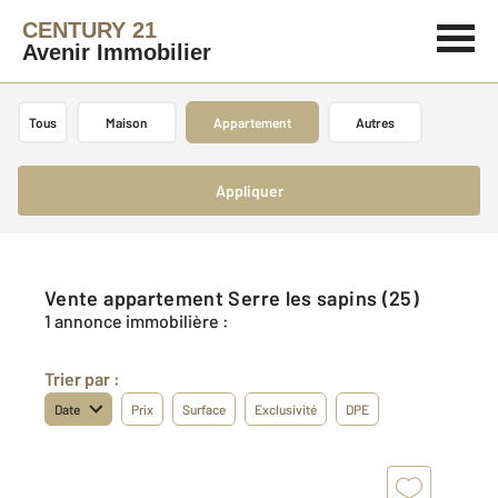
CENTURY 21
Avenir Immobilier
Tous
Maison
Appartement
Autres
Appliquer
Vente appartement Serre les sapins (25)
1 annonce immobilière :
Trier par :
Date
Prix
Surface
Exclusivité
DPE