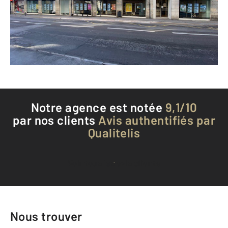
Envoyer un message
Téléphoner à l'agence
Notre agence est notée
9,1/10
par nos clients
Avis authentifiés par
Qualitelis
Voir tous les avis clients
Nous trouver