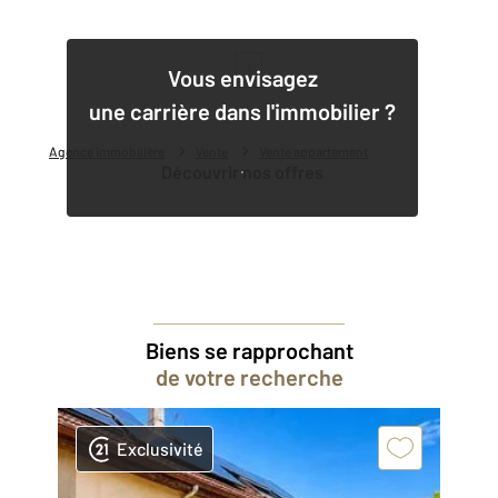
1
Vous envisagez
une carrière dans l'immobilier ?
Agence immobilière
Vente
Vente appartement
Découvrir nos offres
Biens se rapprochant
de votre recherche
Exclusivité